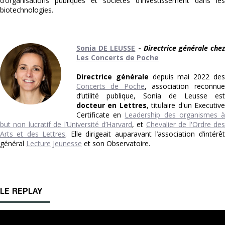
d’organisations publiques et sociétés d’investissement dans les
biotechnologies.
Sonia DE LEUSSE
-
Directrice générale che
Les Concerts de Poche
Directrice générale
depuis mai 2022 de
Concerts de Poche
, association reconnue
d’utilité publique, Sonia de Leusse est
docteur en Lettres
, titulaire d'un Executiv
Certificate en
Leadership des organismes 
but non lucratif de l’Université d’Harvard
, et
Chevalier de l'Ordre de
Arts et des Lettres
. Elle dirigeait auparavant l’association d’intérêt
général
Lecture Jeunesse
et son Observatoire.
LE REPLAY