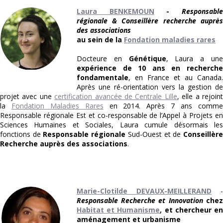
Laura BENKEMOUN
-
Responsabl
régionale & Conseillère recherche auprès
des associations
au sein de la
Fondation maladies rares
Docteure en
Génétique
, Laura a un
expérience de 10 ans en recherche
fondamentale
, en France et au Canada.
Après une ré-orientation vers la gestion de
projet avec une
certification avancée de Centrale Lille
, elle a rejoin
la
Fondation Maladies Rares
en 2014. Après 7 ans comm
Responsable régionale Est et co-responsable de l’Appel à Projets en
Sciences Humaines et Sociales, Laura cumule désormais les
fonctions de
Responsable régionale
Sud-Ouest et de
Conseillèr
Recherche auprès des associations
.
Marie-Clotilde DEVAUX-MEILLERAND
-
Responsable Recherche et Innovation
chez
Habitat et Humanisme
, et chercheur e
aménagement et urbanisme