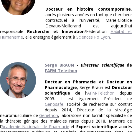
Docteur en histoire contemporaine
,
après plusieurs années en tant que chercheur
contractuel à l’université, Marie-Clotilde
Devaux-Meillerand est aujourd’hui
responsable
Recherche et Innovation
/Fédération
Habitat et
Humanisme
, elle enseigne également à
Sciences Po Lyon
.
Serge BRAUN
-
Directeur scientifique
d
l'AFM-Telethon
Docteur en Pharmacie et Docteur en
Pharmacologie
, Serge Braun est
Directeur
scientifique de l’
AFM-Telethon
depui
2005. Il est également Président de
Genosafe
, société de recherche sur contrat
depuis 2014, Directeur de la stratégie
neuromusculaire de
Genethon
, laboratoire non lucratif spécialiste d
la thérapie génique des maladies rares depuis 2018, Membre de
l’
Académie Nationale de Pharmacie
et
Expert scientifique
auprè