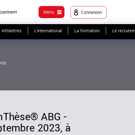
ncontrent
Menu
Connexion
Infolettres
L'international
La formation
Le recrute
ons
vanThèse® ABG -
ptembre 2023, à