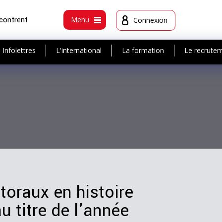
ncontrent
Menu
Connexion
Infolettres
L'international
La formation
Le recrute
oraux en histoire
u titre de l'année