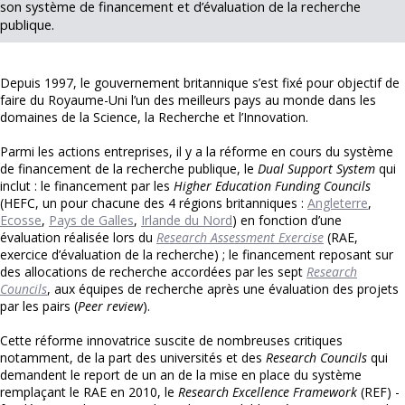
son système de financement et d’évaluation de la recherche
publique.
Depuis 1997, le gouvernement britannique s’est fixé pour objectif de
faire du Royaume-Uni l’un des meilleurs pays au monde dans les
domaines de la Science, la Recherche et l’Innovation.
Parmi les actions entreprises, il y a la réforme en cours du système
de financement de la recherche publique, le
Dual Support System
qui
inclut : le financement par les
Higher Education Funding Councils
(HEFC, un pour chacune des 4 régions britanniques :
Angleterre
,
Ecosse
,
Pays de Galles
,
Irlande du Nord
) en fonction d’une
évaluation réalisée lors du
Research Assessment Exercise
(RAE,
exercice d’évaluation de la recherche) ; le financement reposant sur
des allocations de recherche accordées par les sept
Research
Councils
, aux équipes de recherche après une évaluation des projets
par les pairs (
Peer review
).
Cette réforme innovatrice suscite de nombreuses critiques
notamment, de la part des universités et des
Research Councils
qui
demandent le report de un an de la mise en place du système
remplaçant le RAE en 2010, le
Research Excellence Framework
(REF) -