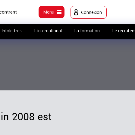
ncontrent
Menu
Connexion
Infolettres
L'international
La formation
Le recrute
in 2008 est