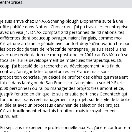
entreprises.
Je suis arrivé chez DNAX-Schering-plough Biopharma suite à une
offre publiée dans Nature. Chose rare, j’ai pu travailler en entreprise
avec un visa J1. DNAX comptait 240 personnes de 40 nationalités
différentes dont beaucoup baragouinaient l’anglais, comme moi.
C’était une ambiance géniale avec un fort degré d’innovation tiré par
les post-doc (le tiers de l’effectif de l’entreprise). Je suis resté 3 ans
avec une réorientation de mon post-doc en 2001 car DNAX a dû se
focaliser sur le développement de molécules thérapeutiques. Du
coup, j’ai basculé de la recherche au développement. A la fin du
contrat, j’ai regardé les opportunités en France mais sans
proposition concrète, j’ai décidé de profiter des offres qui m’étaient
faites dans la région de San Francisco. J’ai rejoins la société Exelis
(500 personnes) où j’ai pu manager des projets très amont et ce,
jusqu’à l’entrée en clinique. Je suis ensuite parti chez Genentech qui
fonctionnait sans réel management de projet, sur le style de la boîte
à idée et avec un processus darwinien de sélection des projets.
C’était bouillonnant et parfois brouillon, mais incroyablement
stimulant.
En sept ans d’expérience professionnelle aux EU, j’ai été confronté à