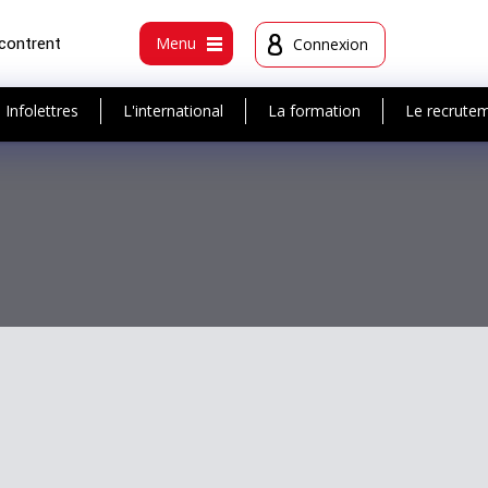
ncontrent
Menu
Connexion
Infolettres
L'international
La formation
Le recrute