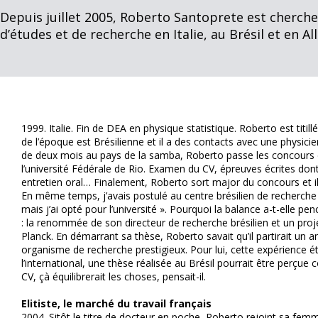
Depuis juillet 2005, Roberto Santoprete est cherch
d’études et de recherche en Italie, au Brésil et en A
1999. Italie. Fin de DEA en physique statistique. Roberto est titillé 
de l’époque est Brésilienne et il a des contacts avec une physicien
de deux mois au pays de la samba, Roberto passe les concours 
l’université Fédérale de Rio. Examen du CV, épreuves écrites don
entretien oral… Finalement, Roberto sort major du concours et i
En même temps, j’avais postulé au centre brésilien de recherche e
mais j’ai opté pour l’université ». Pourquoi la balance a-t-elle 
: la renommée de son directeur de recherche brésilien et un proje
Planck. En démarrant sa thèse, Roberto savait qu’il partirait un
organisme de recherche prestigieux. Pour lui, cette expérience étai
l’international, une thèse réalisée au Brésil pourrait être perç
CV, çà équilibrerait les choses, pensait-il.
Elitiste, le marché du travail français
2004. Sitôt le titre de docteur en poche, Roberto rejoint sa fem