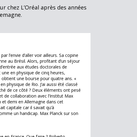
eur chez L’Oréal après des années
llemagne.
par l’envie d’aller voir ailleurs. Sa copine
ne au Brésil. Alors, profitant d’un séjour
d’entrée aux études doctorales de
t une en physique de cinq heures,
l obtient une bourse pour quatre ans. «
n physique de Rio. J’ai aussi été classé
penché de ce côté ? Deux éléments ont pesé
t de collaboration avec l’Institut Max
 an et demi en Allemagne dans cet
t capitale car il savait qu’à
ue comme un handicap. Max Planck sur son
me en France. Que faire ? Roberto