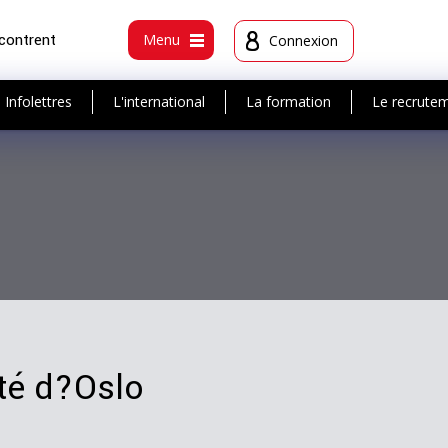
ncontrent
Menu
Connexion
Infolettres
L'international
La formation
Le recrute
ité d?Oslo