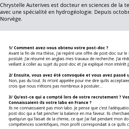
Chrystelle Auterives est docteur en sciences de la te
avec une spécialité en hydrogéologie. Depuis octobre
Norvège.
1/ Comment avez-vous obtenu votre post-doc ?
Avant la fin de ma thèse, j’ai repéré une offre de post-doc sur le si
postulé. J’ai résumé en anglais mes travaux de recherche. J’ai ré
veillant à coller au sujet du post-doc et j’ai expliqué mon intérêt 
2/ Ensuite, vous avez été convoquée et vous avez passé u
Non, pas du tout. Ils m’ont appelée pour me dire qu’ils accepta
crois que nous n’étions pas nombreux à postuler…
3/ Qu’est-ce qui a compté lors de votre recrutement ? Vo
Connaissaient-ils votre labo en France ?
Ils ne connaissaient pas mon labo. Je pense que c’est l’adéquatio
post-doc qui a fait pencher la balance en ma faveur. Ils cherchai
quelqu’un qui faisait de la chimie, ce que j’ai fait pendant mon d
compétences scientifiques, mon profil correspondait à ce qu’ils 