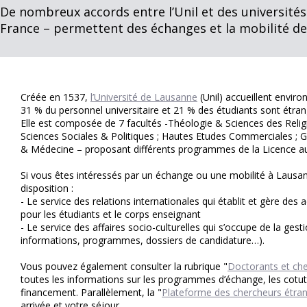
De nombreux accords entre l’Unil et des universités
France – permettent des échanges et la mobilité de
Créée en 1537,
l’Université de Lausanne
(Unil) accueillent enviro
31 % du personnel universitaire et 21 % des étudiants sont étran
Elle est composée de 7 facultés -Théologie & Sciences des Religio
Sciences Sociales & Politiques ; Hautes Etudes Commerciales ; 
& Médecine – proposant différents programmes de la Licence a
Si vous êtes intéressés par un échange ou une mobilité à Lausan
disposition :
- Le service des relations internationales qui établit et gère de
pour les étudiants et le corps enseignant
- Le service des affaires socio-culturelles qui s’occupe de la gesti
informations, programmes, dossiers de candidature…).
Vous pouvez également consulter la rubrique "
Doctorants et ch
toutes les informations sur les programmes d’échange, les cotut
financement. Parallèlement, la "
Plateforme des chercheurs étra
arrivée et votre séjour.