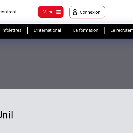
ncontrent
Menu
Connexion
Infolettres
L'international
La formation
Le recrute
nil