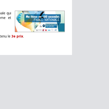
nale qui
ème et
btenu le
3e prix
.