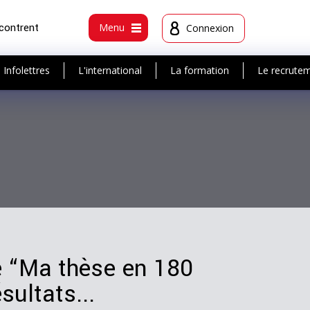
ncontrent
Menu
Connexion
Infolettres
L'international
La formation
Le recrute
le “Ma thèse en 180
ultats...