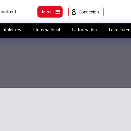
ncontrent
Menu
Connexion
Infolettres
L'international
La formation
Le recrute