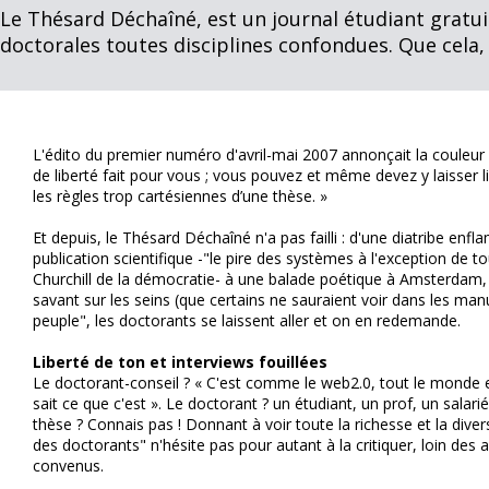
Le Thésard Déchaîné, est un journal étudiant gratui
doctorales toutes disciplines confondues. Que cela, t
L'édito du premier numéro d'avril-mai 2007 annonçait la couleur
de liberté fait pour vous ; vous pouvez et même devez y laisser l
les règles trop cartésiennes d’une thèse. »
Et depuis, le Thésard Déchaîné n'a pas failli : d'une diatribe enfl
publication scientifique -"le pire des systèmes à l'exception de 
Churchill de la démocratie- à une balade poétique à Amsterdam
savant sur les seins (que certains ne sauraient voir dans les manu
peuple", les doctorants se laissent aller et on en redemande.
Liberté de ton et interviews fouillées
Le doctorant-conseil ? « C'est comme le web2.0, tout le monde 
sait ce que c'est ». Le doctorant ? un étudiant, un prof, un salari
thèse ? Connais pas ! Donnant à voir toute la richesse et la diver
des doctorants" n'hésite pas pour autant à la critiquer, loin des 
convenus.