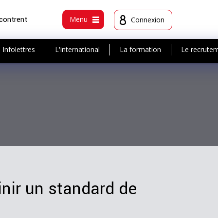
ncontrent
Menu
Connexion
Infolettres
L'international
La formation
Le recrute
inir un standard de