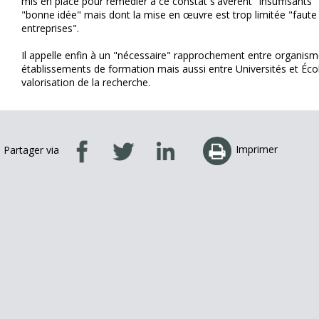
mis en place pour remédier à ce constat s'avèrent "insuffisants"
"bonne idée" mais dont la mise en œuvre est trop limitée "faute
entreprises".
Il appelle enfin à un "nécessaire" rapprochement entre organis
établissements de formation mais aussi entre Universités et Écol
valorisation de la recherche.
Imprimer
Partager via