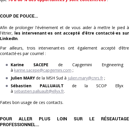
COUP DE POUCE...
Afin de prolonger l'événement et de vous aider à mettre le pied à
l'étrier,
les intervenant·es ont accepté d’être contacté·es su
LinkedIn
.
Par ailleurs, trois intervenant·es ont également accepté d’être
contacté·es par courriel :
Karine SACEPE
de Capgemini Engineering
à
karine.sacepe@capgemini.com
;
Julien MARY
de la MSH Sud à
julien.mary@cnrs.fr
;
Sébastien PALLUAULT
de la SCOP Ellyx
à
sebastien.palluault@ellyx.fr
.
Faites bon usage de ces contacts.
POUR ALLER PLUS LOIN SUR LE RÉSEAUTAGE
PROFESSIONNEL...