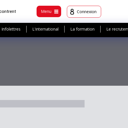
ncontrent
Menu
Connexion
Infolettres
L'international
La formation
Le recrute