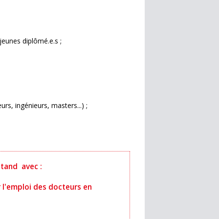
jeunes diplômé.e.s ;
s, ingénieurs, masters...) ;
stand avec :
r l'emploi des docteurs en