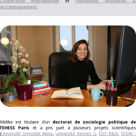
Coopération internationale
et
Formations Innovantes 
Accompagnement
.
Melike
est titulaire d’un
doctorat de sociologie politique de
l’EHESS Paris
et a pris part à plusieurs projets scientifique
(
Université Grenoble Alpes
,
Université Rennes 2
,
EDF R&D
,
IDDRI 