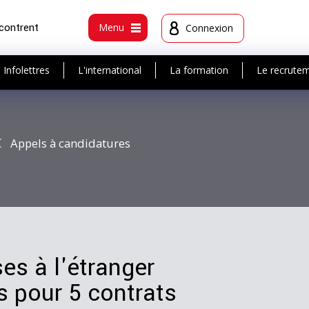
ncontrent
Menu
Connexion
Infolettres
L'international
La formation
Le recrute
Appels à candidatures
es à l'étranger
s pour 5 contrats