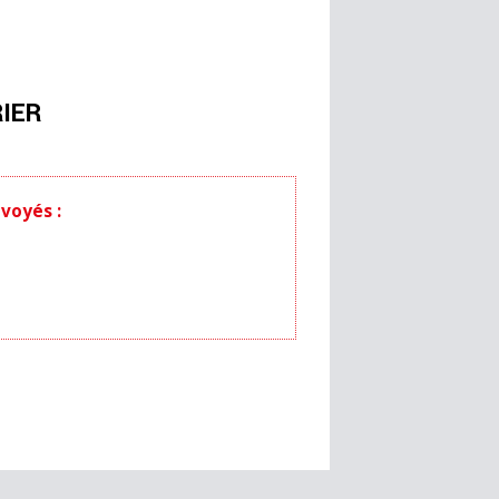
IER
voyés :