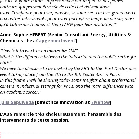
Je suis toujours autant impressionnée par la qualité des jeunes
docteurs, qui peuvent être sûr de celle-ci et doivent donc
avoir #confiance pour oser, innover, se valoriser. Un très grand merci
aux autres intervenants pour avoir partagé ce temps de parole, ainsi
qu'à Catherine Thomas et Thao LANG pour leur invitation !"
Anne-Sophie HEBERT
[Senior Consultant Energy, Utilities &
Chemicals chez
Capgemini Invent
]
"How is it to work in an innovative SME?
What is the difference between the industrial and the public sector for
PhDs?
We have the pleasure to be invited by the ABG to the "Post-Doctoriales"
event taking place from the 7th to the 9th September in Paris.
In this frame, I will be sharing today some insights about professional
careers in industrial settings for PhDs, and the main differences with
an academic career."
Julia Sepulveda
[Directrice Innovation at
Elveflow
]
L’ABG remercie très chaleureusement, l'ensemble des
intervenants de cette session.