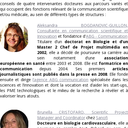
conseils de quatre intervenantes docteures aux parcours variés et
qui occupent des fonctions relevant de la communication scientifique
et/ou médicale, au sein de différents types de structures :
Aleksandra BOGDANOVIC-GUILLON,
Consultante en communication scientifique et
Innovation
et fondatrice d'
ABG - Communication
Titulaire d’un
doctorat en Biologie et d’un
Master 2 Chef de Projet multimédia en
2002
, elle a décidé de poursuivre sa carrière au
sein notamment d’une
association
européenne en santé
entre 2003 et 2008. Elle est
formatrice e
communication
depuis 2004. Ses premiers
article
journalistiques sont publiés dans la presse en 2008
. Elle fonde
ensuite et dirige
l’agence ABG communication
spécialisée dans les
sciences et l’innovation et dont la vocation est d’aider les start-ups,
les PME technologiques et le milieu de la recherche à révéler et à
valoriser leurs atouts.
Brunella CRISTOFARO, Scientific Project
Manager and Coordinator
chez
Sanofi
Docteure en biologie cardiovasculaire
, elle 