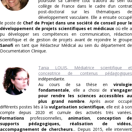
poursuivi sa carrière tout d’abord au sein du
collège de France dans le cadre d’un contrat
post-doctoral sur les thématiques de
développement vasculaire. Elle a ensuite occupé
le poste de
Chef de Projet dans une société de conseil pour le
développement de projets scientifiques et médicaux
où elle a
pu développer ses compétences en communication, rédaction
scientifique et de gestion de projets avant de rejoindre le groupe
Sanofi
en tant que Rédacteur Médical au sein du département de
Documentation Clinique.
Tania LOUIS, Médiatrice scientifique et
conceptrice de contenus pédagogiques
indépendante.
Au cours de sa thèse en
virologie
fondamentale
, elle a choisi de
s'engager
pour rendre les sciences accessibles au
plus grand nombre
. Après avoir occupé
différents postes liés à la
vulgarisation scientifique
, elle est à so
compte depuis 2020 et cumule des activités très variées.
Formations
professionnelles,
animation
,
conception de
supports pédagogiques,
réalisation de vidéos
,
accompagnement de chercheurs
... Depuis 2015, elle intervien