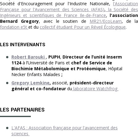
Société d'Encouragement pour l'Industrie Nationale,
l'Association
Française pour l'Avancement des Sciences (AFAS)
,
la Société des
Ingénieurs et scientifiques de France Ile-de-France
,
l'associatio
Bernard Gregory
, avec le soutien de
MR21/EcoLearn
, de la
fondation e5t
et du
collectif étudiant Pour un Réveil Écologique
.
LES INTERVENANTS
Robert Barouki
,
PUPH
,
Directeur de l’unité Inserm
1124
à l’Université de Paris et
chef de Service de
Biochimie Métabolomique et Protéomique
, Hôpital
Necker Enfants Malades
;
G
regory Lemkine
,
associé,
président-directeur
général et co-fondateur
du
laboratoire Watchfrog
LES PARTENAIRES
L'AFAS : Association française pour l'avancement des
sciences