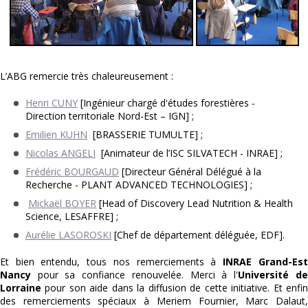
L’ABG remercie très chaleureusement :
Henri CUNY
[Ingénieur chargé d'études forestières -
Direction territoriale Nord-Est – IGN] ;
Emilien KUHN
[BRASSERIE TUMULTE] ;
Nicolas ANGELI
[Animateur de l’ISC SILVATECH - INRAE] ;
Frédéric BOURGAUD
[Directeur Général Délégué à la
Recherche - PLANT ADVANCED TECHNOLOGIES] ;
Mickaël BOYER
[Head of Discovery Lead Nutrition & Health
Science, LESAFFRE] ;
Aurélie LASOROSKI
[Chef de département déléguée, EDF].
Et bien entendu, tous nos remerciements à
INRAE Grand-Est
Nancy
pour sa confiance renouvelée. Merci à l'
Université de
Lorraine
pour son aide dans la diffusion de cette initiative. Et enfin
des remerciements spéciaux à Meriem Fournier, Marc Dalaut,