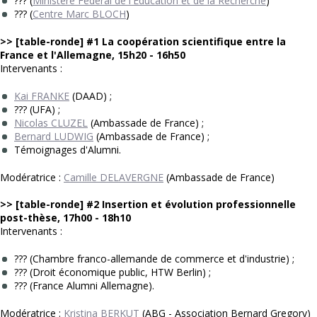
??? (
Ministère Fédéral de l'Éducation et de la Recherche
)
??? (
Centre Marc BLOCH
)
>> [table-ronde] #1
La coopération scientifique entre la
France et l'Allemagne, 15h20 - 16h50
Intervenants :
Kai FRANKE
(DAAD) ;
??? (UFA) ;
Nicolas CLUZEL
(Ambassade de France) ;
Bernard LUDWIG
(Ambassade de France) ;
Témoignages d'Alumni.
Modératrice :
Camille DELAVERGNE
(Ambassade de France)
>> [table-ronde] #2
Insertion et évolution professionnelle
post-thèse, 17h00 - 18h10
Intervenants :
??? (Chambre franco-allemande de commerce et d'industrie) ;
??? (Droit économique public, HTW Berlin) ;
??? (France Alumni Allemagne).
Modératrice :
Kristina BERKUT
(ABG - Association Bernard Gregory)