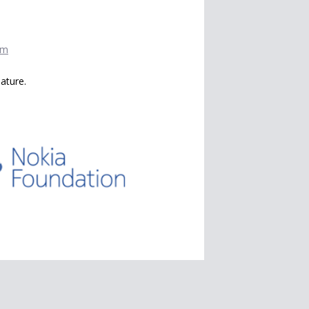
om
ature.