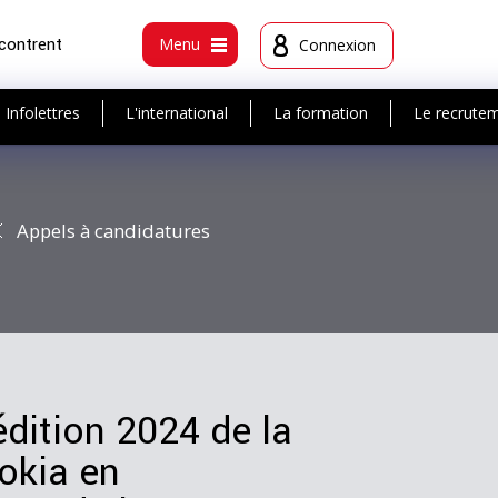
ncontrent
Menu
Connexion
Infolettres
L'international
La formation
Le recrute
Appels à candidatures
édition 2024 de la
okia en