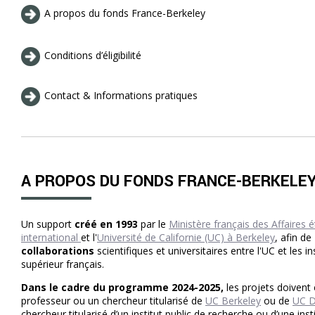
A propos du fonds France-Berkeley
Conditions d’éligibilité
Contact & Informations pratiques
A PROPOS DU FONDS FRANCE-BERKELE
Un support
créé en 1993
par le
Ministère français des Affaires
international
et l'
Université de Californie (UC) à Berkeley
, afin de
collaborations
scientifiques et universitaires entre l'UC et les 
supérieur français.
Dans le cadre du programme 2024-2025,
les projets doivent
professeur ou un chercheur titularisé de
UC Berkeley
ou de
UC D
chercheur titularisé d’un institut public de recherche ou d’une in