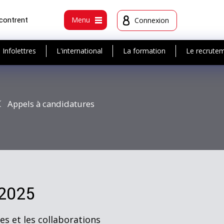
ncontrent
Menu
Connexion
Infolettres
L'international
La formation
Le recrute
Appels à candidatures
-2025
es et les collaborations