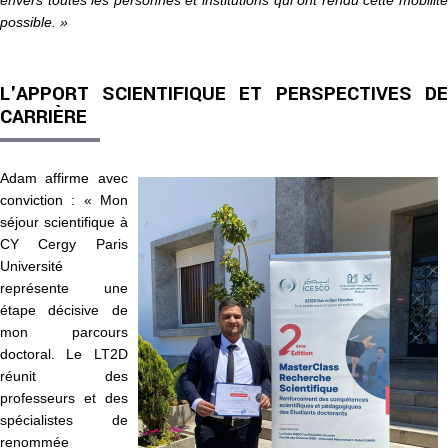
envers toutes les personnes et institutions qui ont rendu cette mobilité
possible. »
L'APPORT SCIENTIFIQUE ET PERSPECTIVES DE
CARRIÈRE
Adam affirme avec
conviction : « Mon
séjour scientifique à
CY Cergy Paris
Université
représente une
étape décisive de
mon parcours
doctoral. Le LT2D
réunit des
professeurs et des
spécialistes de
renommée