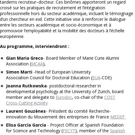
tandems recruteur–docteur. Ces binômes apporteront un regard
croisé sur les pratiques de recrutement et l’intégration
professionnelle hors du secteur académique, incluant le témoignage
d’un chercheur en exil. Cette initiative vise à renforcer le dialogue
entre les secteurs académique et socio-économique et à
promouvoir l’employabilité et la mobilité des docteurs à l’échelle
européenne.
Au programme, interviendront :
Gian Maria Greco
-
Board
Member
of
Marie Curie Alumni
Association (
MCAA
),
Simon Marti
-Head of
European University
Association
Council for Doctoral Education (
EUA
-CDE)
Joanna Rutkowska
-
postdoctoral
researcher
in
developmental
psychology
at the
University
of Zurich,
board
member
and
delegate
to
Eurodoc
, co
-chair of the
COST
Cross-Cutting Activity
Laurent
Gouzènes
- P
résident du comité Recherche-
innovation du Mouvement des entreprises de France
MEDEF
Elisa García
García
-
Project Officer at Spanish Foundation
for Science and Technology (
FECYT
), member of the
Spanish