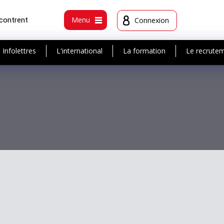
ncontrent
Menu
Connexion
Infolettres
L'international
La formation
Le recrute