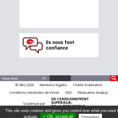
Ils nous font
confiance
© ABG 2026
Mentions légales
Charte d'utilisation
Conditions Générales de Vente
FAQ
Réalisation Anakrys
Soutenue par
This site uses cookies and gives you control over what you want 
activate
✓ OK, accept all
Personalize