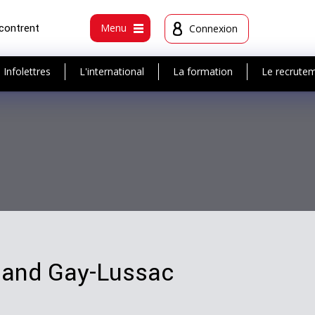
ncontrent
Menu
Connexion
Infolettres
L'international
La formation
Le recrute
emand Gay-Lussac