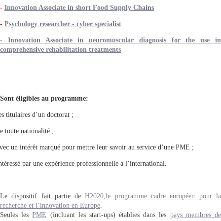
-
Innovation Associate in short Food Supply Chains
-
Psychology researcher - cyber specialist
- Innovation Associate in neuromuscular diagnosis for the use in
comprehensive rehabilitation treatments
Sont éligibles au programme:
es titulaires d’un doctorat ;
e toute nationalité ;
vec un intérêt marqué pour mettre leur savoir au service d’une PME ;
ntéressé par une expérience professionnelle à l’international.
Le dispositif fait partie de
H2020,le programme cadre européen pour la
recherche et l’innovation en Europe
.
Seules les
PME
(incluant les start-ups) établies dans les
pays membres d