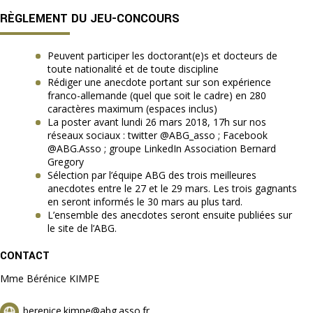
RÈGLEMENT DU JEU-CONCOURS
Peuvent participer les doctorant(e)s et docteurs de
toute nationalité et de toute discipline
Rédiger une anecdote portant sur son expérience
franco-allemande (quel que soit le cadre) en 280
caractères maximum (espaces inclus)
La poster avant lundi 26 mars 2018, 17h sur nos
réseaux sociaux : twitter @ABG_asso ; Facebook
@ABG.Asso ; groupe LinkedIn Association Bernard
Gregory
Sélection par l’équipe ABG des trois meilleures
anecdotes entre le 27 et le 29 mars. Les trois gagnants
en seront informés le 30 mars au plus tard.
L’ensemble des anecdotes seront ensuite publiées sur
le site de l’ABG.
CONTACT
Mme Bérénice KIMPE
berenice.kimpe@abg.asso.fr