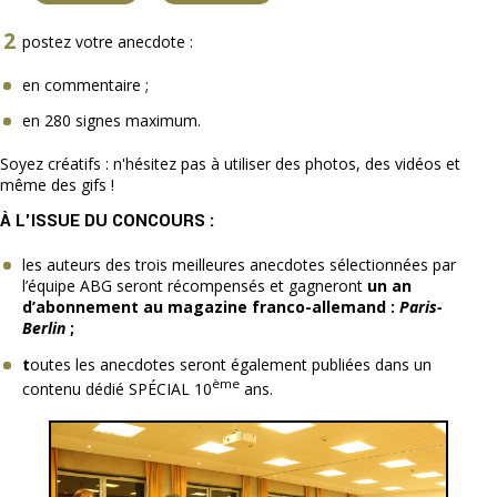
postez votre anecdote :
en commentaire ;
en 280 signes maximum.
Soyez créatifs : n'hésitez pas à utiliser des photos, des vidéos et
même des gifs !
À L'ISSUE DU CONCOURS :
les auteurs des trois meilleures anecdotes sélectionnées par
l’équipe ABG seront récompensés et gagneront
un an
d’abonnement au magazine franco-allemand :
Paris-
Berlin
;
t
outes les anecdotes seront également publiées dans un
ème
contenu dédié SPÉCIAL 10
ans.