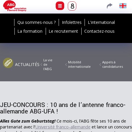
Qui sommes-nous ?
Infolettres
L'international
La formation
Le recrutement
Contactez-nous
La vie
Mobilité
Appels à
ACTUALITÉS
de
internationale
candidatures
l'ABG
JEU-CONCOURS : 10 ans de l’antenne franco-
allemande ABG-UFA !
Alles Gute zum Geburtstag!
Ce mois-ci, l’ABG fête ses 10 ans de
partenariat avec l‘
Université franco-allemande
et lance un concours