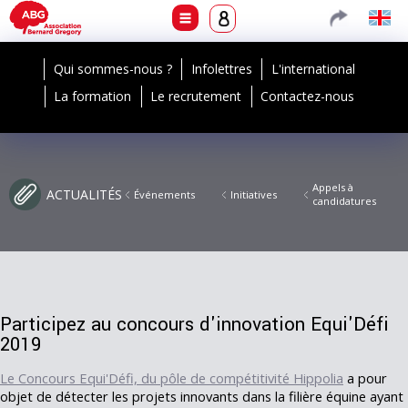
Qui sommes-nous ?
Infolettres
L'international
La formation
Le recrutement
Contactez-nous
Appels à
ACTUALITÉS
Événements
Initiatives
candidatures
Participez au concours d'innovation Equi'Défi
2019
Le Concours Equi'Défi, du pôle de compétitivité Hippolia
a pour
objet de détecter les projets innovants dans la filière équine ayant