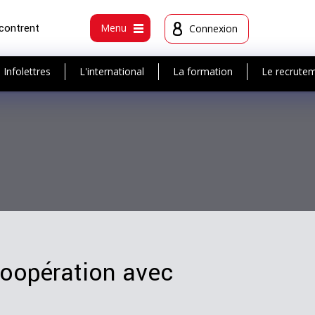
ncontrent
Menu
Connexion
Infolettres
L'international
La formation
Le recrute
coopération avec