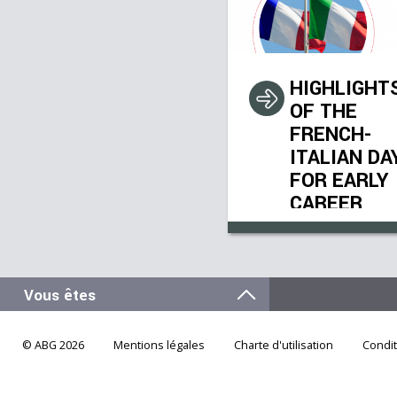
HIGHLIGHT
OF THE
FRENCH-
ITALIAN DA
FOR EARLY
CAREER
RESEARCH
2021
th
On October 28
, 20
took place the first
onl
edition of the
Franc
Italian day for ear
career researchers
(f
© ABG 2026
Mentions légales
Charte d'utilisation
Condi
all disciplines).
This ev
was organized by ABG,
partnership with