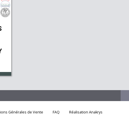
S
Y
ERS
21
ine
o-
ly
rom
tions Générales de Vente
FAQ
Réalisation Anakrys
ent
 in
the