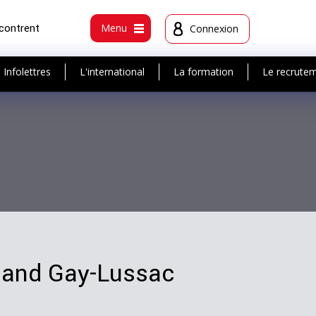
ncontrent
Menu
Connexion
Infolettres
L'international
La formation
Le recrute
emand Gay-Lussac