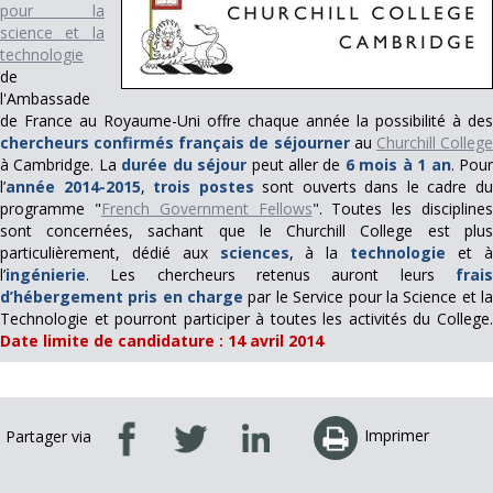
pour la
science et la
technologie
de
l'Ambassade
de France au Royaume-Uni offre chaque année la possibilité à des
chercheurs confirmés français
de séjourner
au
Churchill Colleg
à Cambridge. La
durée du séjour
peut aller de
6 mois à 1 an
. Pou
l’
année 2014-2015
,
trois postes
sont ouverts dans le cadre d
programme "
French Government Fellows
". Toutes les discipline
sont concernées, sachant que le Churchill College est plus
particulièrement, dédié aux
sciences
, à la
technologie
et à
l’
ingénierie
. Les chercheurs retenus auront leurs
frais
d’hébergement pris en charge
par le Service pour la Science et l
Technologie et pourront participer à toutes les activités du College.
Date limite de candidature : 14 avril 2014
Imprimer
Partager via