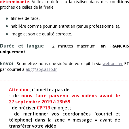
déterminante
.
Veillez toutefois à la réaliser dans des conditions
proches de celles de la finale :
filmé/e de face,
habillé/e comme pour un entretien (tenue professionnelle),
image et son de qualité correcte.
Durée et langue
: 2 minutes maximum,
en FRANCAIS
uniquement
.
Envoi
: Soumettez-nous une vidéo de votre pitch via
wetransfer
E
par courriel à
abg@abg.asso.fr
Attention
, n’omettez pas de :
- de
nous faire parvenir vos vidéos avant le
27 septembre 2019 à 23h59
- de préciser
CPP19
en objet ;
- de mentionner vos coordonnées [courriel et
téléphone] dans la zone « message » avant de
transférer votre vidéo.