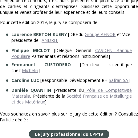
L'enjeu de ce concours, c'est aussi présenter son pitch face à un jury
de cadres et dirigeants d'entreprises. Saisissez cette opportunité
unique et venez profiter de leur expérience et de leurs conseils !
Pour cette édition 2019, le jury se composera de :
Laurence BRETON KUENY
[DRHdu
Groupe AFNOR
et Vice-
présidente de l'
ANDRH
]
Philippe MICLOT
[Délégué Général
CASDEN Banque
Populaire
Partenariats et relations institutionnels]
Emmanuel CUSTODERO
[Directeur scientifique
chez
Michelin
]
Caroline LUC
[Responsable Développement RH
Safran SA
]
Danièle QUANTIN
[Présidente du
Pôle de Compétitivité
Materalia
, Présidente de la
Société Française de Métallurgie
et des Matériaux
]
Vous souhaitez en savoir plus sur le jury de cette édition ? Consultez
l'article dédié :
Le jury professionnel du CPP19