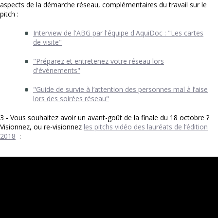
aspects de la démarche réseau, complémentaires du travail sur le
pitch :
Interview de l'ABG par l'équipe d'AquiDoc : "Les cartes
de visite"
"Préparez et entretenez votre réseau lors
d'événements"
"Guide de survie à l’attention des personnes mal à l’aise
lors des soirées réseau"
3 - Vous souhaitez avoir un avant-goût de la finale du 18 octobre ?
Visionnez, ou re-visionnez
les pitchs vidéo des lauréats de l’édition
2018
: