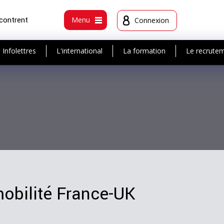
ncontrent
Menu
Connexion
Infolettres
L'international
La formation
Le recrute
obilité France-UK