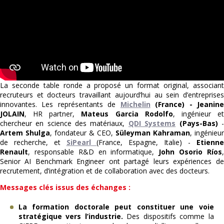
La seconde table ronde a proposé un format original, associant
recruteurs et docteurs travaillant aujourd’hui au sein d’entreprises
innovantes. Les représentants de
Michelin
(France) - Jeanin
JOLAIN
, HR partner,
Mateus Garcia Rodolfo
, ingénieur e
chercheur en science des matériaux,
QDI Systems
(Pays-Bas)
-
Artem Shulga
, fondateur & CEO,
Süleyman Kahraman
, ingénieur
de recherche, et
SiPearl
(France, Espagne, Italie) -
Etienne
Renault
, responsable R&D en informatique,
John Osorio Ríos
Senior AI Benchmark Engineer ont partagé leurs expériences de
recrutement, d’intégration et de collaboration avec des docteurs.
Messages clés issus des échanges :
La formation doctorale peut constituer une voie
stratégique vers l’industrie.
Des dispositifs comme la