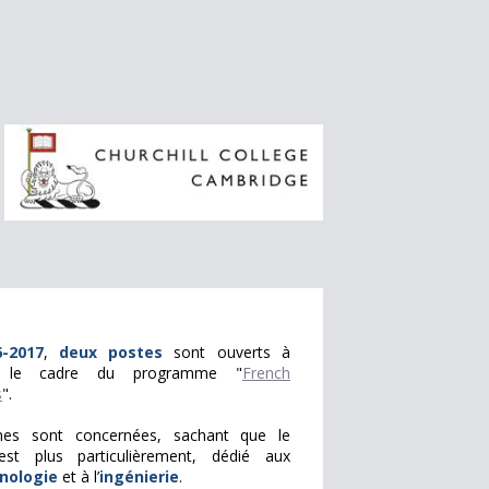
-2017
,
deux postes
sont ouverts à
ns le cadre du programme "
French
s
".
lines sont concernées, sachant que le
 est plus particulièrement, dédié aux
nologie
et à l’
ingénierie
.