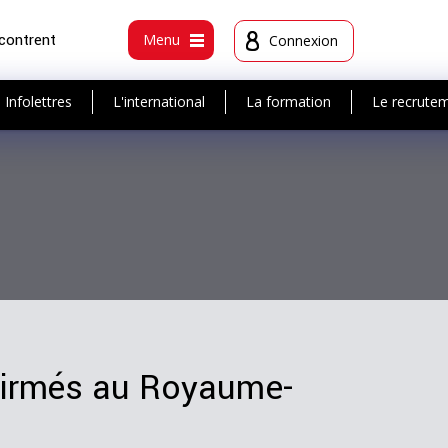
ncontrent
Menu
Connexion
Infolettres
L'international
La formation
Le recrute
firmés au Royaume-