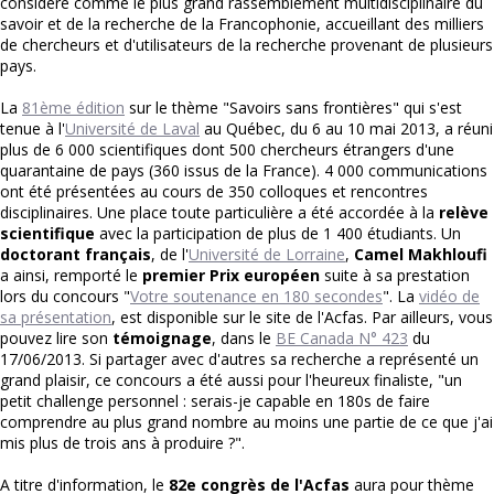
considéré comme le plus grand rassemblement multidisciplinaire du
savoir et de la recherche de la Francophonie, accueillant des milliers
de chercheurs et d'utilisateurs de la recherche provenant de plusieurs
pays.
La
81ème édition
sur le thème "Savoirs sans frontières" qui s'est
tenue à l'
Université de Laval
au Québec, du 6 au 10 mai 2013, a réuni
plus de 6 000 scientifiques dont 500 chercheurs étrangers d'une
quarantaine de pays (360 issus de la France). 4 000 communications
ont été présentées au cours de 350 colloques et rencontres
disciplinaires. Une place toute particulière a été accordée à la
relève
scientifique
avec la participation de plus de 1 400 étudiants. Un
doctorant français
, de l'
Université de Lorraine
,
Camel Makhloufi
a ainsi, remporté le
premier Prix européen
suite à sa prestation
lors du concours "
Votre soutenance en 180 secondes
". La
vidéo de
sa présentation
, est disponible sur le site de l'Acfas. Par ailleurs, vous
pouvez lire son
témoignage
, dans le
BE Canada N° 423
du
17/06/2013. Si partager avec d'autres sa recherche a représenté un
grand plaisir, ce concours a été aussi pour l'heureux finaliste, "un
petit challenge personnel : serais-je capable en 180s de faire
comprendre au plus grand nombre au moins une partie de ce que j'ai
mis plus de trois ans à produire ?".
A titre d'information, le
82e congrès de l'Acfas
aura pour thème