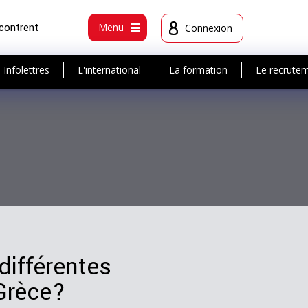
ncontrent
Menu
Connexion
Infolettres
L'international
La formation
Le recrute
différentes
 Grèce?