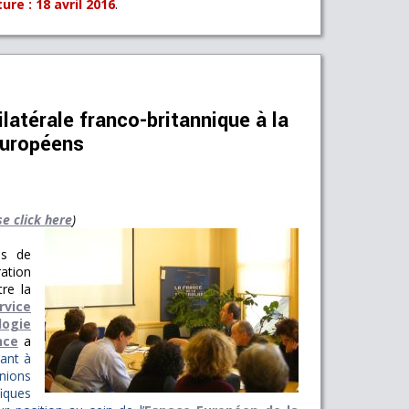
re : 18 avril 2016
.
latérale franco-britannique à la
européens
se click here
)
ns de
tion
tre la
rvice
logie
nce
a
ant à
unions
iques