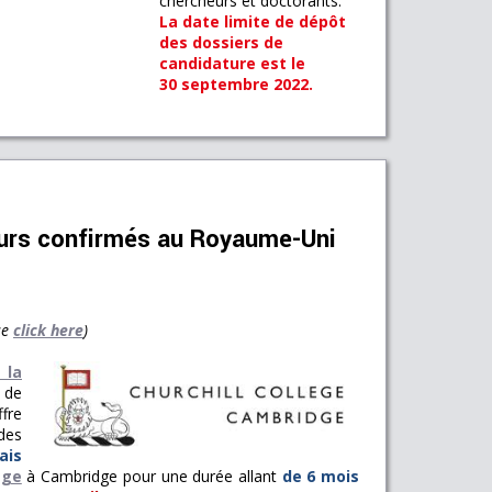
chercheurs et doctorants.
La date limite de dépôt
des dossiers de
candidature est le
30 septembre 2022.
eurs confirmés au Royaume-Uni
ase
click here
)
 la
 de
fre
des
ais
ege
à Cambridge pour une durée allant
de 6 mois