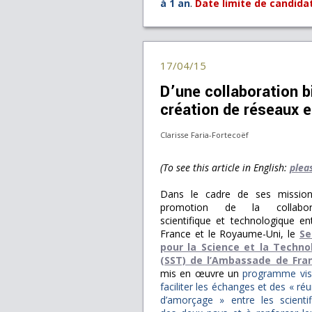
à 1 an
.
Date limite de candidatu
17/04/15
D’une collaboration bi
création de réseaux 
Clarisse Faria-Fortecoëf
(To see this article in English:
plea
Dans le cadre de ses missio
promotion de la collabora
scientifique et technologique en
France et le Royaume-Uni, le
Se
pour la Science et la Techno
(SST) de l’Ambassade de Fra
mis en œuvre un
programme vis
faciliter les échanges et des « ré
d’amorçage » entre les scientif