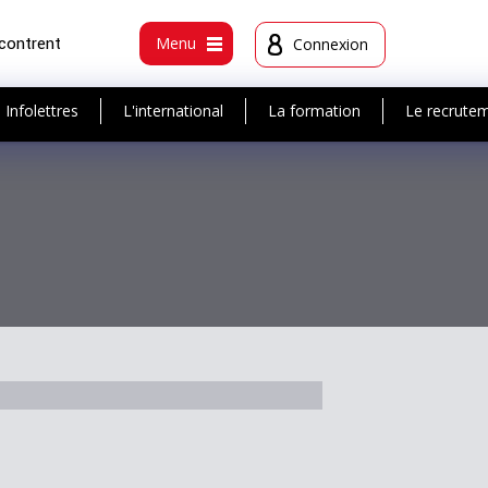
ncontrent
Menu
Connexion
Infolettres
L'international
La formation
Le recrute