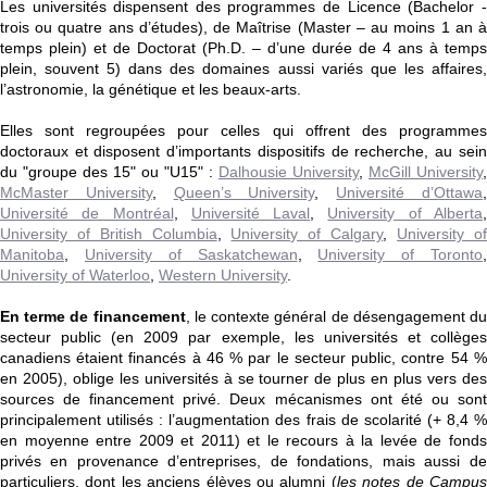
Les universités dispensent des programmes de Licence (Bachelor -
trois ou quatre ans d’études), de Maîtrise (Master – au moins 1 an à
temps plein) et de Doctorat (Ph.D. – d’une durée de 4 ans à temps
plein, souvent 5) dans des domaines aussi variés que les affaires,
l’astronomie, la génétique et les beaux-arts.
Elles sont regroupées pour celles qui offrent des programmes
doctoraux et disposent d’importants dispositifs de recherche, au sein
du "groupe des 15" ou "U15" :
Dalhousie University
,
McGill University
,
McMaster University
,
Queen’s University
,
Université d’Ottawa
Université de Montréal
,
Université Laval
,
University of Alberta
University of British Columbia
,
University of Calgary
,
University of
Manitoba
,
University of Saskatchewan
,
University of Toronto
University of Waterloo
,
Western University
.
En terme de financement
, le contexte général de désengagement d
secteur public (en 2009 par exemple, les universités et collèges
canadiens étaient financés à 46 % par le secteur public, contre 54 %
en 2005), oblige les universités à se tourner de plus en plus vers des
sources de financement privé. Deux mécanismes ont été ou sont
principalement utilisés : l’augmentation des frais de scolarité (+ 8,4 %
en moyenne entre 2009 et 2011) et le recours à la levée de fonds
privés en provenance d’entreprises, de fondations, mais aussi de
particuliers, dont les anciens élèves ou alumni (
les notes de Campu