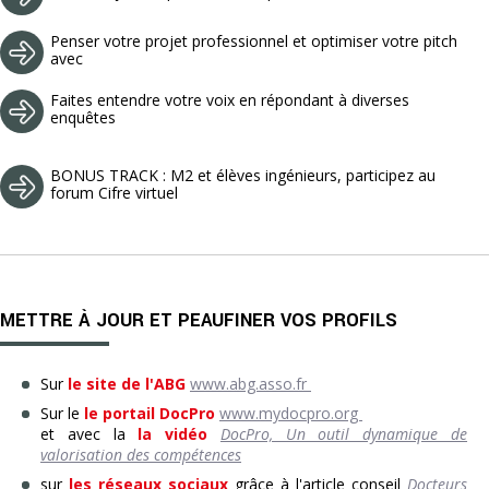
Penser votre projet professionnel et optimiser votre pitch
avec
Faites entendre votre voix en répondant à diverses
enquêtes
BONUS TRACK : M2 et élèves ingénieurs, participez au
forum Cifre virtuel
METTRE À JOUR ET PEAUFINER VOS PROFILS
Sur
le site de l'ABG
www.abg.asso.fr
Sur le
le portail DocPro
www.mydocpro.org
et avec la
la vidéo
DocPro, Un outil dynamique de
valorisation des compétences
sur
les réseaux sociaux
grâce à l'article conseil
Docteurs