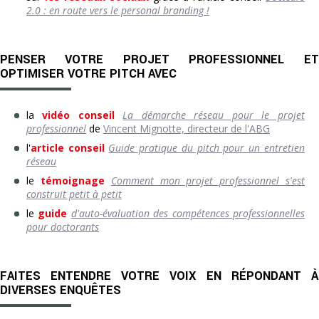
2.0 : en route vers le personal branding !​
PENSER VOTRE PROJET PROFESSIONNEL ET
OPTIMISER VOTRE PITCH AVEC
la
vidéo conseil
La démarche réseau pour le projet
professionnel
de
Vincent Mignotte, directeur de l'ABG
l'
article conseil
Guide pratique du pitch pour un entretien
réseau
le
témoignage
Comment mon projet professionnel s'est
construit petit à petit
le
guide
d'auto-évaluation des compétences professionnelles
pour doctorants
FAITES ENTENDRE VOTRE VOIX EN RÉPONDANT À
DIVERSES ENQUÊTES