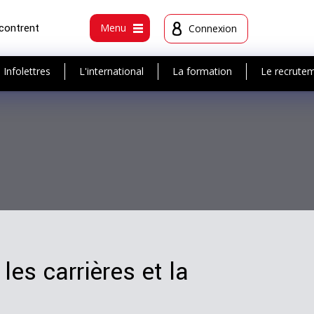
ncontrent
Menu
Connexion
Infolettres
L'international
La formation
Le recrute
les carrières et la