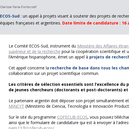
Clarisse Faria-Fortecoëf
ECOS-Sud
: un appel à projets visant à soutenir des projets de reche
équipes françaises et argentines.
Date limite de candidature : 16 a
Le Comité ECOS-Sud, instrument du
Ministère des Affaires étra
supérieur et de la recherche
pour la coopération scientifique et u
l’Amérique hispanophone, émet un appel à
projets de recherc
Cet appel concerne la
recherche de base dans tous les cham
collaboration sur un projet scientifique commun.
Les critères de sélection essentiels sont l’excellence du 
de jeunes chercheurs (doctorants et post-doctorants) et
Le partenaire argentin doit déposer son projet simultanément 
MINCYT
(Ministerio de Ciencia, Tecnología e Innovación Product
Sur le site du programme
COFECUB-ECOS
, vous pouvez téléchar
ainsi que le formulaire de candidature qui est à envoyer à l'adres
paris13.fr/cofecub-ecos/