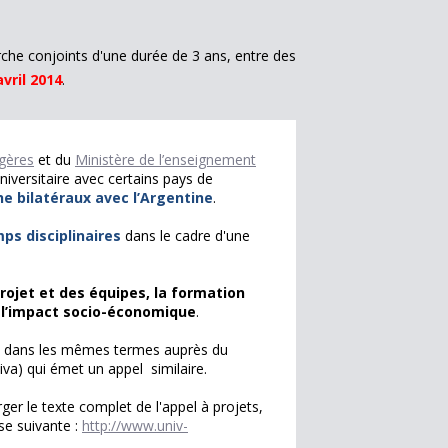
rche conjoints d'une durée de 3 ans, entre des
vril 2014
.
ngères
et du
Ministère de l’enseignement
niversitaire avec certains pays de
he bilatéraux avec l’Argentine
.
ps disciplinaires
dans le cadre d'une
projet et des équipes, la formation
 l’impact socio-économique
.
et dans les mêmes termes auprès du
iva) qui émet un appel similaire.
ger le texte complet de l'appel à projets,
se suivante :
http://www.univ-