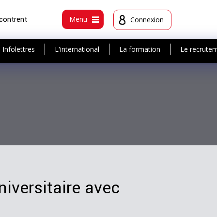
ncontrent
Menu
Connexion
Infolettres
L'international
La formation
Le recrute
niversitaire avec