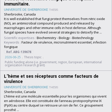
immunitaire.
UNIVERSITÉ DE SHERBROOKE
THESIS
Sherbrooke, Canada
It is well established that fungi protect themselves from nitric oxide
(NO), an antimicrobial compound produced and released by
macrophages and other immune cells in host defense. Although
fungal species have evolved several strategies to detoxify the ...
Scientific expertises :
Biochemistry
-
Biology
-
Biotechnology
Keywords :
Facteur de virulence, micronutriment essentiel, infection
fongique
Ref. ABG-139678
2026-06-25
Thesis topic
Public funding alone (i.e. government, region, European, international
organization research grant)
L'hème et ses récepteurs comme facteurs de
virulence
UNIVERSITÉ DE SHERBROOKE
THESIS
Sherbrooke, Canada
L’hème est une molécule essentielle pour les organismes qui vivent
en aérobiose. Elle est constituée de l’anneau protoporphyrine IX
(PpIX) au centre duquel se retrouve un ion de fer. Ce groupement
prosthé ...