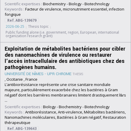
Scientific expertises :
Biochemistry
-
Biology
-
Biotechnology
Keywords :
Facteur de virulence, micronutriment essentiel, infection
fongique
Ref. ABG-139679
2026-06-25
Thesis topic
Public funding alone (i.e. government, region, European, international
organization research grant)
Exploitation de métabolites bactériens pour cibler
des nanomachines de virulence ou restaurer
l’accès intracellulaire des antibiotiques chez des
pathogènes humains.
UNIVERSITÉ DE NÎMES - UPR CHROME
THESIS
, Occitanie , France
L’antibiorésistance représente une crise sanitaire mondiale
majeure, particulièrement exacerbée chez les bactéries à Gram
négatif dont les barrières membranaires limitent drastiquement l&rs
...
Scientific expertises :
Biology
-
Biochemistry
-
Biotechnology
Keywords :
Antibiorésistance, Anti-virulence, Métabolites bactériens,
Nanomachines moléculaires, Bactéries à Gram négatif, Restauration
thérapeutique
Ref. ABG-139643