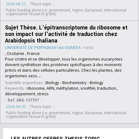
2026-06-22
Thesis topic
Public funding alone (i.e. government, region, European, international
organization research grant)
Sujet Thèse. L'épitranscriptome du ribosome et
son impact sur l'activité de traduction chez
Arabidopsis thaliana
UNIVERSITÉ DE PERPIGNAN VIA-DOMITIA
THESIS
, Occitanie , France
Pour croitre et se développer, tous les organismes eucaryotes
doivent synthétiser des protéines spécifiques à des moments
précis et dans des cellules particulières. Chez les plantes, des
organismes sess ...
Scientific expertises :
Biology
-
Biochemistry
-
Biology
Keywords :
ribosome, ARN, méthylation, snoRNA, traduction,
développement, stress
Ref. ABG-137757
2026-04-05
Thesis topic
Public funding alone (i.e. government, region, European, international
organization research grant)