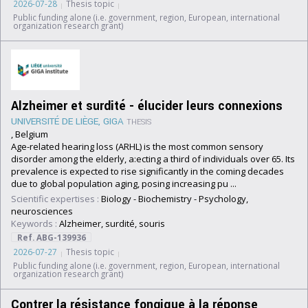
2026-07-28
Thesis topic
Public funding alone (i.e. government, region, European, international
organization research grant)
Alzheimer et surdité - élucider leurs connexions
UNIVERSITÉ DE LIÈGE, GIGA
THESIS
, Belgium
Age-related hearing loss (ARHL) is the most common sensory
disorder among the elderly, a:ecting a third of individuals over 65. Its
prevalence is expected to rise significantly in the coming decades
due to global population aging, posing increasing pu ...
Scientific expertises :
Biology
-
Biochemistry
-
Psychology,
neurosciences
Keywords :
Alzheimer, surdité, souris
Ref. ABG-139936
2026-07-27
Thesis topic
Public funding alone (i.e. government, region, European, international
organization research grant)
Contrer la résistance fongique à la réponse