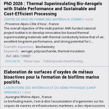
PhD 2026 : Thermal Superinsulating Bio-Aerogels
with Stable Performance and Sustainable and
Cost-Efficient Processing
CENTRE DE MISE EN FORME DES MATÉRIAUX (CEMEF)
THESIS
, Provence-Alpes-Côte d'Azur , France
The overall objective of the multi-partner ANR-funded national
project IsoMat is to develop innovative bio-based thermal
superinsulating materials with thermal conductivity below that of air,
excellent long-term performance, and strong potential for t ...
Scientific expertises :
Biochemistry
Keywords :
aerogel, polysaccharide, thermal insulation
Ref. ABG-139987
2026-08-05
Thesis topic
Public/private mixed funding
Elaboration de surfaces d’oxydes de métaux
bioactives pour la formation de biofilms marins
positifs.
LABORATOIRE DES MATÉRIAUX ET DU GÉNIE PHYSIQUE (LMGP
GRENOBLE)
THESIS
, Auvergne-Rhône-Alpes , France
Le biofouling marin, c'est-à-dire l'accumulation d'organismes sur les
coques de navires et infrastructures maritimes, a des répercussions