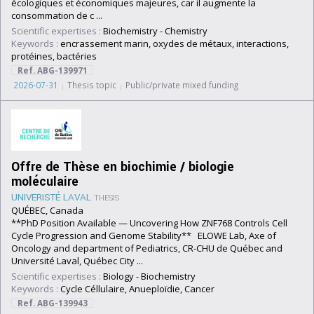
écologiques et économiques majeures, car il augmente la
consommation de c ...
Scientific expertises :
Biochemistry
-
Chemistry
Keywords :
encrassement marin, oxydes de métaux, interactions,
protéines, bactéries
Ref. ABG-139971
2026-07-31
Thesis topic
Public/private mixed funding
Offre de Thèse en biochimie / biologie
moléculaire
UNIVERISTÉ LAVAL
THESIS
QUÉBEC, Canada
**PhD Position Available — Uncovering How ZNF768 Controls Cell
Cycle Progression and Genome Stability** ELOWE Lab, Axe of
Oncology and department of Pediatrics, CR-CHU de Québec and
Université Laval, Québec City ...
Scientific expertises :
Biology
-
Biochemistry
Keywords :
Cycle Céllulaire, Anueploïdie, Cancer
Ref. ABG-139943