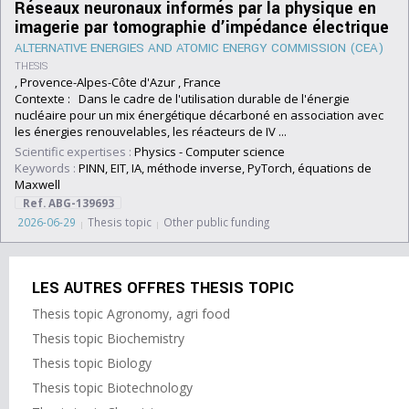
Réseaux neuronaux informés par la physique en
imagerie par tomographie d’impédance électrique
ALTERNATIVE ENERGIES AND ATOMIC ENERGY COMMISSION (CEA)
THESIS
, Provence-Alpes-Côte d'Azur , France
Contexte : Dans le cadre de l'utilisation durable de l'énergie
nucléaire pour un mix énergétique décarboné en association avec
les énergies renouvelables, les réacteurs de IV ...
Scientific expertises :
Physics
-
Computer science
Keywords :
PINN, EIT, IA, méthode inverse, PyTorch, équations de
Maxwell
Ref. ABG-139693
2026-06-29
Thesis topic
Other public funding
LES AUTRES OFFRES THESIS TOPIC
Thesis topic Agronomy, agri food
Thesis topic Biochemistry
Thesis topic Biology
Thesis topic Biotechnology