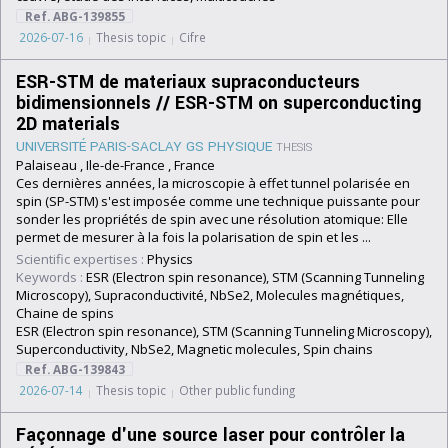
Ref. ABG-139855
2026-07-16
Thesis topic
Cifre
ESR-STM de materiaux supraconducteurs
bidimensionnels // ESR-STM on superconducting
2D materials
UNIVERSITÉ PARIS-SACLAY GS PHYSIQUE
THESIS
Palaiseau , Ile-de-France , France
Ces dernières années, la microscopie à effet tunnel polarisée en
spin (SP-STM) s'est imposée comme une technique puissante pour
sonder les propriétés de spin avec une résolution atomique: Elle
permet de mesurer à la fois la polarisation de spin et les ...
Scientific expertises :
Physics
Keywords :
ESR (Electron spin resonance), STM (Scanning Tunneling
Microscopy), Supraconductivité, NbSe2, Molecules magnétiques,
Chaine de spins
ESR (Electron spin resonance), STM (Scanning Tunneling Microscopy),
Superconductivity, NbSe2, Magnetic molecules, Spin chains
Ref. ABG-139843
2026-07-14
Thesis topic
Other public funding
Façonnage d'une source laser pour contrôler la