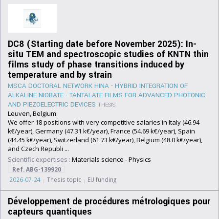
DC8 (Starting date before November 2025): In-
situ TEM and spectroscopic studies of KNTN thin
films study of phase transitions induced by
temperature and by strain
MSCA DOCTORAL NETWORK HINA - HYBRID INTEGRATION OF
ALKALINE NIOBATE - TANTALATE FILMS FOR ADVANCED PHOTONIC
AND PIEZOELECTRIC DEVICES
THESIS
Leuven, Belgium
We offer 18 positions with very competitive salaries in Italy (46.94
k€/year), Germany (47.31 k€/year), France (54.69 k€/year), Spain
(44.45 k€/year), Switzerland (61.73 k€/year), Belgium (48.0 k€/year),
and Czech Republi ...
Scientific expertises :
Materials science
-
Physics
Ref. ABG-139920
2026-07-24
Thesis topic
EU funding
Développement de procédures métrologiques pour
capteurs quantiques