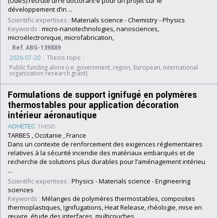
(UdeS) recrute un·e doctorant·e pour un projet sur le
développement d’in ...
Scientific expertises :
Materials science
-
Chemistry
-
Physics
Keywords :
micro-nanotechnologies, nanosciences,
microélectronique, microfabrication,
Ref. ABG-139889
2026-07-20
Thesis topic
Public funding alone (i.e. government, region, European, international
organization research grant)
Formulations de support ignifugé en polymères
thermostables pour application décoration
intérieur aéronautique
ADHETEC
THESIS
TARBES , Occitanie , France
Dans un contexte de renforcement des exigences réglementaires
relatives à la sécurité incendie des matériaux embarqués et de
recherche de solutions plus durables pour l’aménagement intérieu
...
Scientific expertises :
Physics
-
Materials science
-
Engineering
sciences
Keywords :
Mélanges de polymères thermostables, composites
thermoplastiques, Ignifugations, Heat Release, rhéologie, mise en
œuvre, étude des interfaces, multicouches