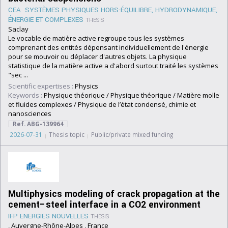
CEA SYSTÈMES PHYSIQUES HORS-ÉQUILIBRE, HYDRODYNAMIQUE,
ÉNERGIE ET COMPLEXES
THESIS
Saclay
Le vocable de matière active regroupe tous les systèmes
comprenant des entités dépensant individuellement de l'énergie
pour se mouvoir ou déplacer d'autres objets. La physique
statistique de la matière active a d'abord surtout traité les systèmes
"sec ...
Scientific expertises :
Physics
Keywords :
Physique théorique / Physique théorique / Matière molle
et fluides complexes / Physique de l’état condensé, chimie et
nanosciences
Ref. ABG-139964
2026-07-31
Thesis topic
Public/private mixed funding
Multiphysics modeling of crack propagation at the
cement–steel interface in a CO2 environment
IFP ENERGIES NOUVELLES
THESIS
, Auvergne-Rhône-Alpes , France