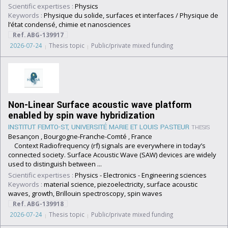
Scientific expertises :
Physics
Keywords :
Physique du solide, surfaces et interfaces / Physique de
l’état condensé, chimie et nanosciences
Ref. ABG-139917
2026-07-24
Thesis topic
Public/private mixed funding
Non-Linear Surface acoustic wave platform
enabled by spin wave hybridization
INSTITUT FEMTO-ST, UNIVERSITÉ MARIE ET LOUIS PASTEUR
THESIS
Besançon , Bourgogne-Franche-Comté , France
Context Radiofrequency (rf) signals are everywhere in today’s
connected society. Surface Acoustic Wave (SAW) devices are widely
used to distinguish between ...
Scientific expertises :
Physics
-
Electronics
-
Engineering sciences
Keywords :
material science, piezoelectricity, surface acoustic
waves, growth, Brillouin spectroscopy, spin waves
Ref. ABG-139918
2026-07-24
Thesis topic
Public/private mixed funding