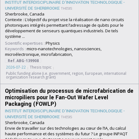
INSTITUT INTERDISCIPLINAIRE D'INNOVATION TECHNOLOGIQUE -
UNIVERSITÉ DE SHERBROOKE
THESIS
Sherbrooke, Canada
Contexte : L’objectif du projet vise la réalisation de nano circuits
photoniques intégrés permettant l’adressage de qubits pour le
développement de senseurs quantiques industriels. De tels
système ...
Scientific expertises :
Physics
Keywords :
micro-nanotechnologies, nanosciences,
microélectronique, microfabrication,
Ref. ABG-139908
2026-07-22
Thesis topic
Public funding alone (i.e. government, region, European, international
organization research grant)
Optimisation du processus de microfabrication de
micropiliers pour le Fan-Out Wafer Level
Packaging (FOWLP)
INSTITUT INTERDISCIPLINAIRE D'INNOVATION TECHNOLOGIQUE -
UNIVERSITÉ DE SHERBROOKE
THESIS
Sherbrooke, Canada
Envie de travailler sur des technologies au cœur de l’IA, du calcul
haute performance et des systèmes du futur ? Le groupe INPAQT