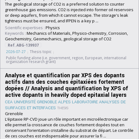
The geological storage of CO2 is a preferred solution to counter
greenhouse gas emissions. CO2 is injected into former oil reservoirs
or deep aquifers, from which it cannot escape. The storage's leak
tightness must be ensured, and IFPEN is a key p ...
Scientific expertises :
Physics
Keywords :
Mechanics of Materials, Physico-chemistry, Corrosion,
Geochemistry, Geomechanics, geological storage of CO2
Ref. ABG-139937
2026-07-27
Thesis topic
Public funding alone (i.e. government, region, European, international
organization research grant)
Analyse et quantification par XPS des dopants
actifs dans des couches épitaxiées fortement
dopées // Analysis and quantification by XPS of
active dopants in heavily doped epitaxial layers
CEA UNIVERSITÉ GRENOBLE ALPES LABORATOIRE ANALYSES DE
SURFACES ET INTERFACES
THESIS
Grenoble
L’épitaxie RP-CVD joue un rôle important en microélectronique car
elle permet la croissance de couches fortement dopées tout en
conservant l’orientation cristalline du substrat de départ. Le contrôle
de ces couches est indispensable pour assurer la fi ...