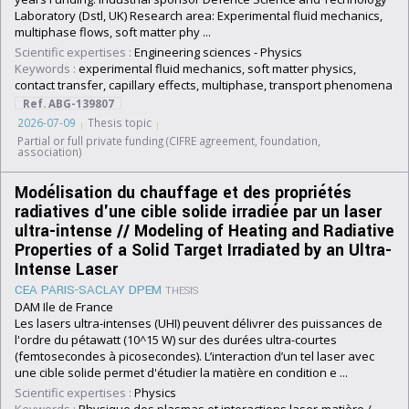
Laboratory (Dstl, UK) Research area: Experimental fluid mechanics,
multiphase flows, soft matter phy ...
Scientific expertises :
Engineering sciences
-
Physics
Keywords :
experimental fluid mechanics, soft matter physics,
contact transfer, capillary effects, multiphase, transport phenomena
Ref. ABG-139807
2026-07-09
Thesis topic
Partial or full private funding (CIFRE agreement, foundation,
association)
Modélisation du chauffage et des propriétés
radiatives d'une cible solide irradiée par un laser
ultra-intense // Modeling of Heating and Radiative
Properties of a Solid Target Irradiated by an Ultra-
Intense Laser
CEA PARIS-SACLAY DPEM
THESIS
DAM Ile de France
Les lasers ultra-intenses (UHI) peuvent délivrer des puissances de
l'ordre du pétawatt (10^15 W) sur des durées ultra-courtes
(femtosecondes à picosecondes). L’interaction d’un tel laser avec
une cible solide permet d'étudier la matière en condition e ...
Scientific expertises :
Physics