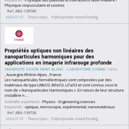
Keywords :
Physique des plasmas et interactions laser-matière /
Physique corpusculaire et cosmos
Ref. ABG-139769
2026-07-07
Thesis topic
Public/private mixed funding
Propriétés optiques non linéaires des
nanoparticules harmoniques pour des
applications en imagerie infrarouge profonde
UNIVERSITÉ SAVOIE MONT BLANC - LABORATOIRE SYMME
THESIS
, Auvergne-Rhône-Alpes , France
Les nanoparticules ferroélectriques sont composées par des
matériaux de type LiNbO3, BiFeO3, LiTaO3 et sont connus sous le
nom de « Nanoparticules Harmoniques ». En raison de leur structure
cristalline n ...
Scientific expertises :
Physics
-
Engineering sciences
Keywords :
optique, microscopie, expérimental, nanomatériaux
Ref. ABG-139728
2026-07-01
Thesis topic
Public/private mixed funding