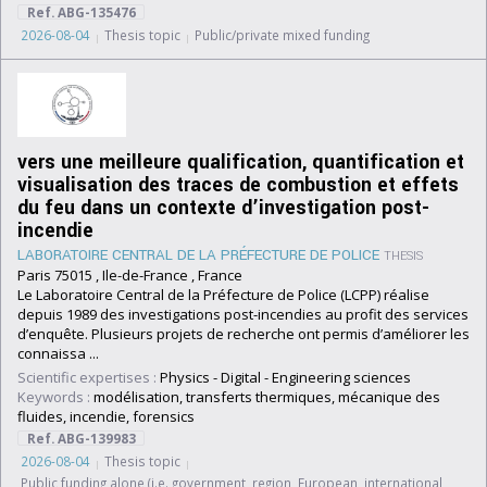
Ref. ABG-135476
2026-08-04
Thesis topic
Public/private mixed funding
vers une meilleure qualification, quantification et
visualisation des traces de combustion et effets
du feu dans un contexte d’investigation post-
incendie
LABORATOIRE CENTRAL DE LA PRÉFECTURE DE POLICE
THESIS
Paris 75015 , Ile-de-France , France
Le Laboratoire Central de la Préfecture de Police (LCPP) réalise
depuis 1989 des investigations post-incendies au profit des services
d’enquête. Plusieurs projets de recherche ont permis d’améliorer les
connaissa ...
Scientific expertises :
Physics
-
Digital
-
Engineering sciences
Keywords :
modélisation, transferts thermiques, mécanique des
fluides, incendie, forensics
Ref. ABG-139983
2026-08-04
Thesis topic
Public funding alone (i.e. government, region, European, international