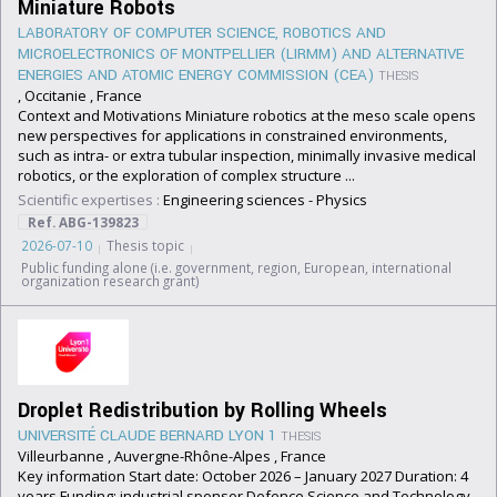
Miniature Robots
LABORATORY OF COMPUTER SCIENCE, ROBOTICS AND
MICROELECTRONICS OF MONTPELLIER (LIRMM) AND ALTERNATIVE
ENERGIES AND ATOMIC ENERGY COMMISSION (CEA)
THESIS
, Occitanie , France
Context and Motivations Miniature robotics at the meso scale opens
new perspectives for applications in constrained environments,
such as intra- or extra tubular inspection, minimally invasive medical
robotics, or the exploration of complex structure ...
Scientific expertises :
Engineering sciences
-
Physics
Ref. ABG-139823
2026-07-10
Thesis topic
Public funding alone (i.e. government, region, European, international
organization research grant)
Droplet Redistribution by Rolling Wheels
UNIVERSITÉ CLAUDE BERNARD LYON 1
THESIS
Villeurbanne , Auvergne-Rhône-Alpes , France
Key information Start date: October 2026 – January 2027 Duration: 4
years Funding: industrial sponsor Defence Science and Technology