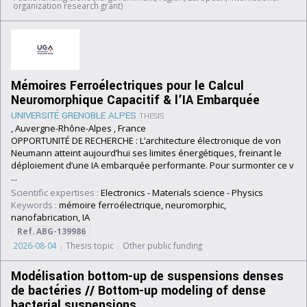
organization research grant)
Mémoires Ferroélectriques pour le Calcul
Neuromorphique Capacitif & l’IA Embarquée
UNIVERSITÉ GRENOBLE ALPES
THESIS
, Auvergne-Rhône-Alpes , France
OPPORTUNITÉ DE RECHERCHE : L’architecture électronique de von
Neumann atteint aujourd’hui ses limites énergétiques, freinant le
déploiement d’une IA embarquée performante. Pour surmonter ce v
...
Scientific expertises :
Electronics
-
Materials science
-
Physics
Keywords :
mémoire ferroélectrique, neuromorphic,
nanofabrication, IA
Ref. ABG-139986
2026-08-04
Thesis topic
Other public funding
Modélisation bottom-up de suspensions denses
de bactéries // Bottom-up modeling of dense
bacterial suspensions