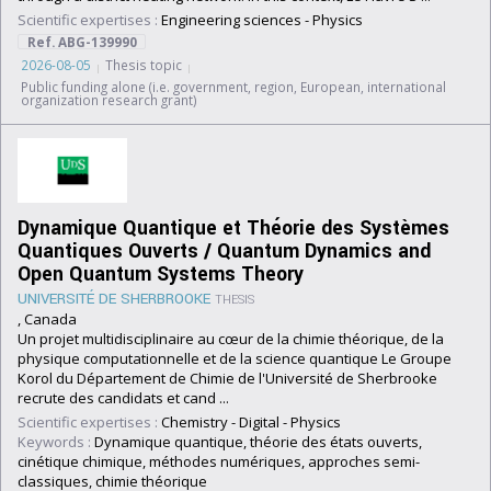
Scientific expertises :
Engineering sciences
-
Physics
Ref. ABG-139990
2026-08-05
Thesis topic
Public funding alone (i.e. government, region, European, international
organization research grant)
Dynamique Quantique et Théorie des Systèmes
Quantiques Ouverts / Quantum Dynamics and
Open Quantum Systems Theory
UNIVERSITÉ DE SHERBROOKE
THESIS
, Canada
Un projet multidisciplinaire au cœur de la chimie théorique, de la
physique computationnelle et de la science quantique Le Groupe
Korol du Département de Chimie de l'Université de Sherbrooke
recrute des candidats et cand ...
Scientific expertises :
Chemistry
-
Digital
-
Physics
Keywords :
Dynamique quantique, théorie des états ouverts,
cinétique chimique, méthodes numériques, approches semi-
classiques, chimie théorique