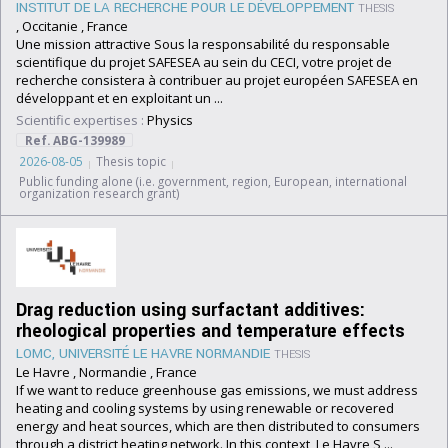
INSTITUT DE LA RECHERCHE POUR LE DÉVELOPPEMENT
THESIS
, Occitanie , France
Une mission attractive Sous la responsabilité du responsable
scientifique du projet SAFESEA au sein du CECI, votre projet de
recherche consistera à contribuer au projet européen SAFESEA en
développant et en exploitant un ...
Scientific expertises :
Physics
Ref. ABG-139989
2026-08-05
Thesis topic
Public funding alone (i.e. government, region, European, international
organization research grant)
Drag reduction using surfactant additives:
rheological properties and temperature effects
LOMC, UNIVERSITÉ LE HAVRE NORMANDIE
THESIS
Le Havre , Normandie , France
If we want to reduce greenhouse gas emissions, we must address
heating and cooling systems by using renewable or recovered
energy and heat sources, which are then distributed to consumers
through a district heating network. In this context, Le Havre S ...